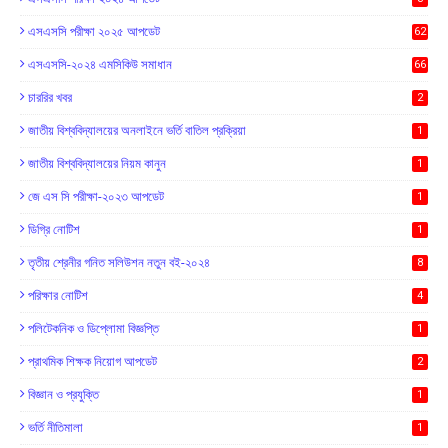
এসএসসি পরীক্ষা ২০২৫ আপডেট
62
এসএসসি-২০২৪ এমসিকিউ সমাধান
66
চাররির খবর
2
জাতীয় বিশ্ববিদ্যালয়ের অনলাইনে ভর্তি বাতিল প্রক্রিয়া
1
জাতীয় বিশ্ববিদ্যালয়ের নিয়ম কানুন
1
জে এস সি পরীক্ষা-২০২৩ আপডেট
1
ডিগ্রি নোটিশ
1
তৃতীয় শ্রেনীর গনিত সলিউশন নতুন বই-২০২৪
8
পরিক্ষার নোটিশ
4
পলিটেকনিক ও ডিপ্লোমা বিজ্ঞপ্তি
1
প্রাথমিক শিক্ষক নিয়োগ আপডেট
2
বিজ্ঞান ও প্রযুক্তি
1
ভর্তি নীতিমালা
1