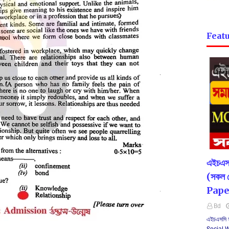
Featu
এইচএস
এইচএস
(সকল 
Pape
Bd
এইচএসসি স