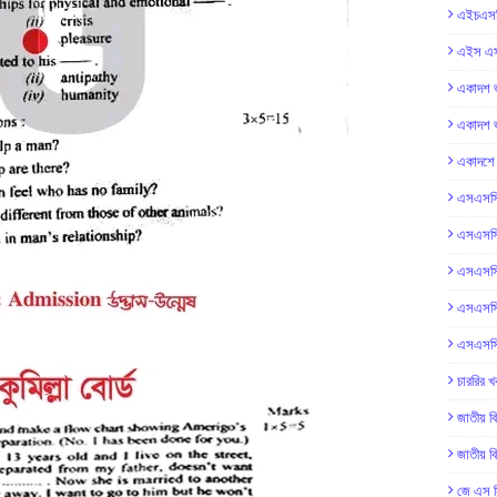
এইচএসস
এইস এস 
একাদশ ভ
একাদশ ভ
একাদশে ভ
এসএসসি
এসএসসি
এসএসসি
এসএসসি
এসএসসি
চাররির খ
জাতীয় বি
জাতীয় বি
জে এস স