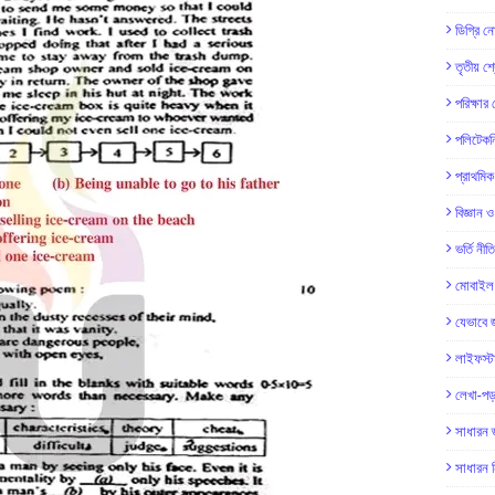
ডিগ্রি ন
তৃতীয় শ
পরিক্ষার
পলিটেকনি
প্রাথমি
বিজ্ঞান ও
ভর্তি নীত
মোবাইল 
যেভাবে 
লাইফস্
লেখা-পড়
সাধারন জ
সাধারন ন