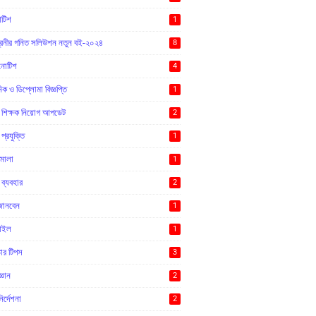
োটিশ
1
্রেনীর গনিত সলিউশন নতুন বই-২০২৪
8
 নোটিশ
4
ক ও ডিপ্লোমা বিজ্ঞপ্তি
1
ক শিক্ষক নিয়োগ আপডেট
2
 প্রযুক্তি
1
িমালা
1
ব্যবহার
2
জানবেন
1
টাইল
1
ার টিপস
3
্ঞান
2
ির্দেশনা
2