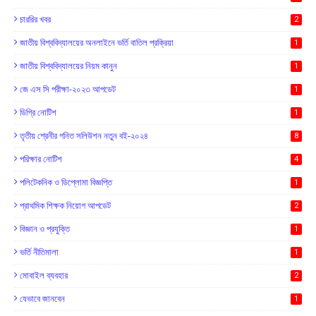
চাররির খবর
2
জাতীয় বিশ্ববিদ্যালয়ের অনলাইনে ভর্তি বাতিল প্রক্রিয়া
1
জাতীয় বিশ্ববিদ্যালয়ের নিয়ম কানুন
1
জে এস সি পরীক্ষা-২০২৩ আপডেট
1
ডিগ্রি নোটিশ
1
তৃতীয় শ্রেনীর গনিত সলিউশন নতুন বই-২০২৪
8
পরিক্ষার নোটিশ
4
পলিটেকনিক ও ডিপ্লোমা বিজ্ঞপ্তি
1
প্রাথমিক শিক্ষক নিয়োগ আপডেট
2
বিজ্ঞান ও প্রযুক্তি
1
ভর্তি নীতিমালা
1
মোবাইল ব্যবহার
2
যেভাবে জানবেন
1