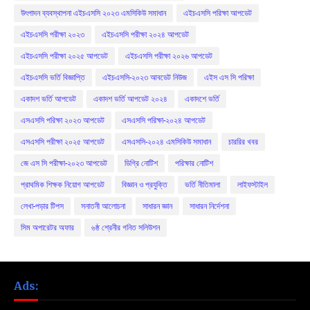
উৎপাদন ব্যবস্থাপনা এইচএসসি ২০২৩ এমসিকিউ সমাধান
এইচএসসি পরিক্ষা আপডেট
এইচএসসি পরীক্ষা ২০২৩
এইচএসসি পরীক্ষা ২০২৪ আপডেট
এইচএসসি পরীক্ষা ২০২৫ আপডেট
এইচএসসি পরীক্ষা ২০২৬ আপডেট
এইচএসসি ভর্তি বিজ্ঞাপ্তি
এইচএসসি-২০২৩ আবডেট নিউজ
এইস এস সি পরিক্ষা
একাদশ ভর্তি আপডেট
একাদশ ভর্তি আপডেট ২০২৪
একাদশে ভর্তি
এসএসসি পরিক্ষা ২০২৩ আপডেট
এসএসসি পরিক্ষা-২০২৪ আপডেট
এসএসসি পরীক্ষা ২০২৫ আপডেট
এসএসসি-২০২৪ এমসিকিউ সমাধান
চাররির খবর
জে এস সি পরীক্ষা-২০২৩ আপডেট
ডিগ্রি নোটিশ
পরিক্ষার নোটিশ
প্রাথমিক শিক্ষক নিয়োগ আপডেট
বিজ্ঞান ও প্রযুক্তি
ভর্তি নীতিমালা
লাইফস্টাইল
লেখা-পড়ার টিপস
সনাতনী আলোচনা
সাধারন জ্ঞান
সাধারন নির্দেশনা
সিম অপারেটর অফার
৬ষ্ঠ শ্রেনীর গনিত সলিউশন
Ads: