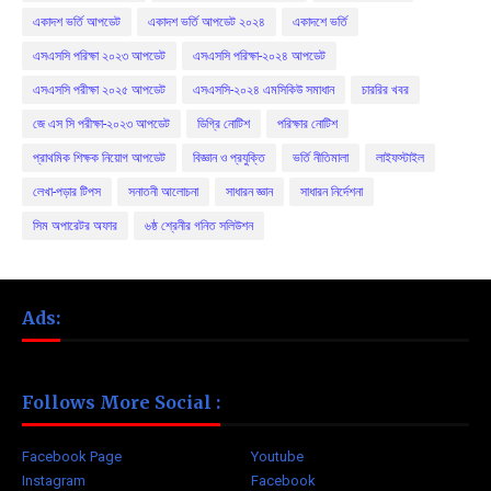
একাদশ ভর্তি আপডেট
একাদশ ভর্তি আপডেট ২০২৪
একাদশে ভর্তি
এসএসসি পরিক্ষা ২০২৩ আপডেট
এসএসসি পরিক্ষা-২০২৪ আপডেট
এসএসসি পরীক্ষা ২০২৫ আপডেট
এসএসসি-২০২৪ এমসিকিউ সমাধান
চাররির খবর
জে এস সি পরীক্ষা-২০২৩ আপডেট
ডিগ্রি নোটিশ
পরিক্ষার নোটিশ
প্রাথমিক শিক্ষক নিয়োগ আপডেট
বিজ্ঞান ও প্রযুক্তি
ভর্তি নীতিমালা
লাইফস্টাইল
লেখা-পড়ার টিপস
সনাতনী আলোচনা
সাধারন জ্ঞান
সাধারন নির্দেশনা
সিম অপারেটর অফার
৬ষ্ঠ শ্রেনীর গনিত সলিউশন
Ads:
Follows More Social :
Facebook Page
Youtube
Instagram
Facebook