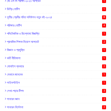
জে এস সি পরীক্ষা-২০২৩ আপডেট
1
ডিগ্রি নোটিশ
1
তৃতীয় শ্রেনীর গনিত সলিউশন নতুন বই-২০২৪
8
পরিক্ষার নোটিশ
4
পলিটেকনিক ও ডিপ্লোমা বিজ্ঞপ্তি
1
প্রাথমিক শিক্ষক নিয়োগ আপডেট
2
বিজ্ঞান ও প্রযুক্তি
1
ভর্তি নীতিমালা
1
মোবাইল ব্যবহার
2
যেভাবে জানবেন
1
লাইফস্টাইল
1
লেখা-পড়ার টিপস
3
সাধারন জ্ঞান
2
সাধারন নির্দেশনা
2