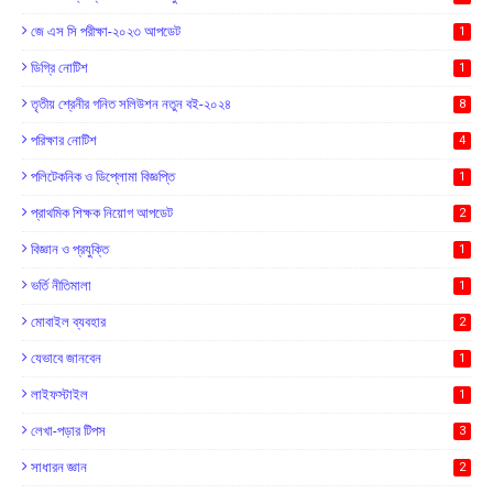
জে এস সি পরীক্ষা-২০২৩ আপডেট
1
ডিগ্রি নোটিশ
1
তৃতীয় শ্রেনীর গনিত সলিউশন নতুন বই-২০২৪
8
পরিক্ষার নোটিশ
4
পলিটেকনিক ও ডিপ্লোমা বিজ্ঞপ্তি
1
প্রাথমিক শিক্ষক নিয়োগ আপডেট
2
বিজ্ঞান ও প্রযুক্তি
1
ভর্তি নীতিমালা
1
মোবাইল ব্যবহার
2
যেভাবে জানবেন
1
লাইফস্টাইল
1
লেখা-পড়ার টিপস
3
সাধারন জ্ঞান
2