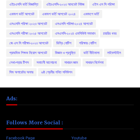
এইচএসসি ভর্তি বিজ্ঞাপ্তি
এইচএসসি-২০২৩ আবডেট নিউজ
এইস এস সি পরিক্ষা
একাদশ ভর্তি আপডেট
একাদশ ভর্তি আপডেট ২০২৪
একাদশে ভর্তি
এসএসসি পরিক্ষা ২০২৩ আপডেট
এসএসসি পরিক্ষা-২০২৪ আপডেট
এসএসসি পরীক্ষা ২০২৫ আপডেট
এসএসসি-২০২৪ এমসিকিউ সমাধান
চাররির খবর
জে এস সি পরীক্ষা-২০২৩ আপডেট
ডিগ্রি নোটিশ
পরিক্ষার নোটিশ
প্রাথমিক শিক্ষক নিয়োগ আপডেট
বিজ্ঞান ও প্রযুক্তি
ভর্তি নীতিমালা
লাইফস্টাইল
লেখা-পড়ার টিপস
সনাতনী আলোচনা
সাধারন জ্ঞান
সাধারন নির্দেশনা
সিম অপারেটর অফার
৬ষ্ঠ শ্রেনীর গনিত সলিউশন
Ads:
Follows More Social :
Facebook Page
Youtube