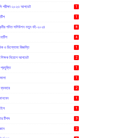
ি পরীক্ষা-২০২৩ আপডেট
1
োটিশ
1
্রেনীর গনিত সলিউশন নতুন বই-২০২৪
8
 নোটিশ
4
ক ও ডিপ্লোমা বিজ্ঞপ্তি
1
ক শিক্ষক নিয়োগ আপডেট
2
 প্রযুক্তি
1
িমালা
1
ব্যবহার
2
জানবেন
1
টাইল
1
ার টিপস
3
্ঞান
2