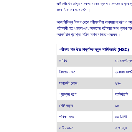
এই পোস্টের মাধ্যমে সকল বোর্ডের ব্যবসায় সংগঠন ও ব্যবস্
করে দিবো সকল বোর্ডের ।
আজ বিভিন্ন বিভাগ থেকে পরীক্ষার্থীরা ব্যবসায় সংগঠন ও
পরীক্ষার্থী হয়ে থাকেন এবং আজকের পরীক্ষায় অংশ গ্রহণ
বহুনির্বাচনি প্রশ্নের সঠিক সমাধান নিতে পারবেন ।
পরীক্ষার নাম উচ্চ মাধ্যমিক স্কুল সার্টিফিকেট (HSC)
তারিখ :
১৪ সেপ্টেম্
বিষয়ের নাম:
ব্যবসায় সংগ
সাবজেক্ট কোড:
২৭০
প্রশ্নের ধরণ:
বহুনির্বাচনি
মোট নম্বর :
৩০
পরিক্ষা সময়:
৩০ মিনিট
সেট কোড:
ক,খ,গ,ঘ