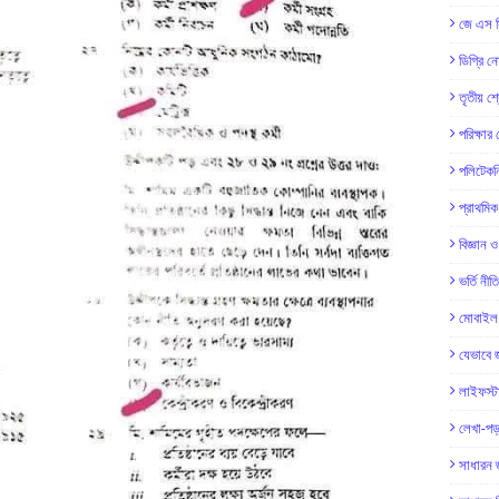
জে এস স
ডিগ্রি ন
তৃতীয় শ
পরিক্ষার
পলিটেকনি
প্রাথমি
বিজ্ঞান ও
ভর্তি নীত
মোবাইল 
যেভাবে 
লাইফস্
লেখা-পড়
সাধারন জ