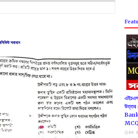
Featu
এমসিকিউ সমাধান
এইচএস
এইচএসস
উত্তর
Bank
MCQ
Bd